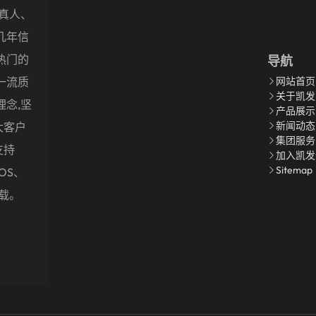
盖真人、
几年信
热门的
导航
一流质
网站首页
关于凯发
理念,坚
产品展示
新闻动态
大客户
集团服务
支持
加入凯发
Sitemap
OS、
下载。