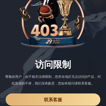
访问限制
尊敬的用户，由于相关法律限制，您所在地区无法访问J9产品，对
此造成的不便，我们深表歉意，您如有疑问请联系客服。
联系客服