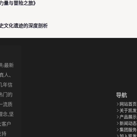
力量与冒险之旅》
史文化遗迹的深度剖析
供:最新
盖真人、
几年信
热门的
导航
一流质
网站首页
关于凯发
理念,坚
产品展示
新闻动态
大客户
集团服务
支持
加入凯发