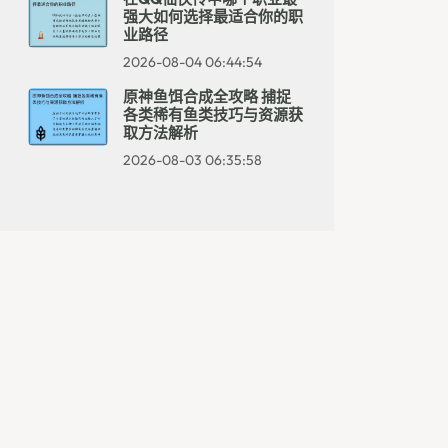
强大如何选择最适合你的职
业路径
2026-08-04 06:44:54
原神鱼饵合成全攻略 捕捉
各类稀有鱼类技巧与资源获
取方法解析
2026-08-03 06:35:58