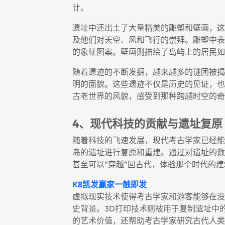
计。
遗址中还出土了大量精美的雕塑和壁画，这
及他们对天空、风和飞行的崇拜。雕塑中表
的象征图案。壁画则描绘了岛屿上的居民如
随着遗迹的不断发掘，越来越多的谜团被揭
明的面貌。这些遗迹不仅是历史的见证，也
古老世界的风貌，感受到那种跨越时空的奇
4、现代科技的贡献与遗址复原
随着科技的飞速发展，现代考古学家已经能
岛的遗址进行复原和重建。通过对遗址的数
甚至可以“穿越”回古代，体验那个时代的
K8凯发赢家一触即发
虚拟现实技术使得考古学家和游客能够在没
史背景。3D打印技术则被用于复制遗址中
的艺术价值，还帮助考古学家研究古代人类