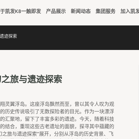
于凯发k8一触即发
产品展示
新闻动态
集团服务
加入凯
遗迹探索
幻之旅与遗迹探索
翔灵翼浮岛。这座浮岛飘然而至，曾以其令人叹为观
的历史传说吸引了无数探险者的目光。作为一块漂浮
的汇聚地，留下了丰富多彩的遗迹。今天，随着科技
的结合，重现这些古老遗址的面貌，探寻其中蕴藏的
幻之旅与遗迹探索”展开，分别从浮岛的历史背景、飞