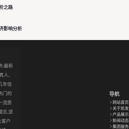
阶之路
济影响分析
供:最新
盖真人、
几年信
热门的
导航
一流质
网站首页
关于凯发
理念,坚
产品展示
新闻动态
大客户
集团服务