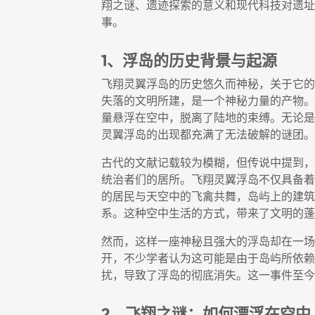
翔之谜、遗迹探索的意义和现代科技对遗址
事。
1、浮岛的历史背景与起源
飞翔灵翼浮岛的历史悠久而神秘，关于它的
失落的文明所建，是一个神秘力量的产物。
量悬浮在空中，脱离了陆地的束缚。无论是
灵翼浮岛的出现都充满了无法破解的谜团。
古代的文献记载较为模糊，但传说中提到，
统治者们的居所。飞翔灵翼浮岛不仅具备着
的居民与天空中的飞禽共舞，岛屿上的建筑
系。这种空中生活的方式，带来了文明的蓬
然而，这样一座神秘且强大的浮岛却在一场
开，不少学者认为这可能是由于岛屿所依赖
扰，导致了浮岛的彻底消失。这一事件至今
2、飞翔之谜：如何漂浮在空中