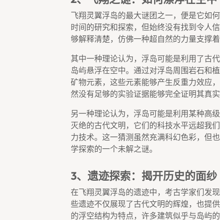
飞翔灵翼浮岛的最大谜团之一，便是它如何
时间的研究和探索，但始终没有找到令人信
够解释清楚，仿佛一种超自然的力量支撑着
其中一种理论认为，浮岛可能是利用了古代
岛屿悬浮在空中。通过对浮岛周围岩石和植
矿物元素，这些元素能够产生反重力效应，
然没有足够的实验证据能够完全证明其真实
另一种理论认为，浮岛可能是利用某种高级
灭绝的古代文明，它们的科技水平远超我们
力技术。这一猜测虽然充满科幻色彩，但也
学探索的一个未解之谜。
3、遗迹探索：揭开历史的面纱
在飞翔灵翼浮岛的遗迹中，考古学家们发现
些遗迹不仅展现了古代文明的辉煌，也提供
的浮空结构为特点，许多建筑似乎与岛屿的