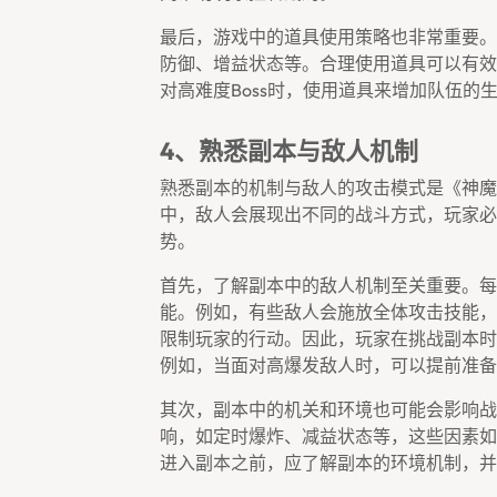
最后，游戏中的道具使用策略也非常重要。
防御、增益状态等。合理使用道具可以有效
对高难度boss时，使用道具来增加队伍
4、熟悉副本与敌人机制
熟悉副本的机制与敌人的攻击模式是《神魔
中，敌人会展现出不同的战斗方式，玩家必
势。
首先，了解副本中的敌人机制至关重要。每
能。例如，有些敌人会施放全体攻击技能，
限制玩家的行动。因此，玩家在挑战副本时
例如，当面对高爆发敌人时，可以提前准备
其次，副本中的机关和环境也可能会影响战
响，如定时爆炸、减益状态等，这些因素如
进入副本之前，应了解副本的环境机制，并