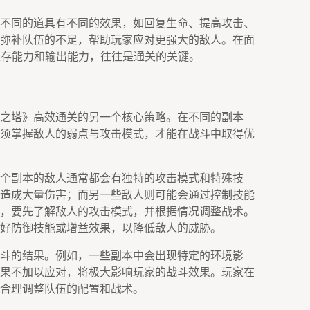
不同的道具有不同的效果，如回复生命、提高攻击、
弥补队伍的不足，帮助玩家应对更强大的敌人。在面
的生存能力和输出能力，往往是通关的关键。
之塔》高效通关的另一个核心策略。在不同的副本
须掌握敌人的弱点与攻击模式，才能在战斗中取得优
个副本的敌人通常都会有独特的攻击模式和特殊技
造成大量伤害；而另一些敌人则可能会通过控制技能
，要先了解敌人的攻击模式，并根据情况调整战术。
好防御技能或增益效果，以降低敌人的威胁。
斗的结果。例如，一些副本中会出现特定的环境影
果不加以应对，将极大影响玩家的战斗效果。玩家在
合理调整队伍的配置和战术。