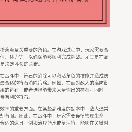
扮演着至关重要的角色。在游戏过程中，玩家需要合
值、体力等，以确保能够顺利完成挑战。尤其是在高
常是决定胜负的关键。
在战斗中，符石的消除可以激活角色的技能并造成伤
最合适的符石消除策略。例如，在面对敌人的高防御
果的符石，或者选择能带来大量输出的符石。同时，
费有利的符石。
效率的重要方面。在某些高难度的副本中，敌人通常
却有限。因此，在战斗中，玩家需要谨慎管理生命
合适的道具，例如治疗药水或复活符，能够在关键时