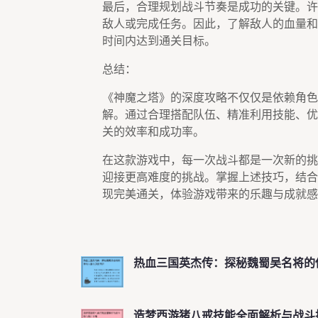
最后，合理规划战斗节奏是成功的关键。许
敌人或完成任务。因此，了解敌人的血量和
时间内达到通关目标。
总结：
《神魔之塔》的深度攻略不仅仅是依赖角色
解。通过合理搭配队伍、精准利用技能、优
关的效率和成功率。
在这款游戏中，每一次战斗都是一次新的挑
迎接更高难度的挑战。掌握上述技巧，结合
现完美通关，体验游戏带来的乐趣与成就感
热血三国英杰传：探秘魏蜀吴名将的
造梦西游猪八戒技能全面解析与战斗