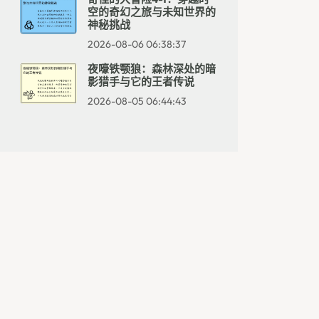
空的奇幻之旅与未知世界的
神秘挑战
2026-08-06 06:38:37
夜嚎铁颚狼：森林深处的暗
影猎手与它的王者传说
2026-08-05 06:44:43