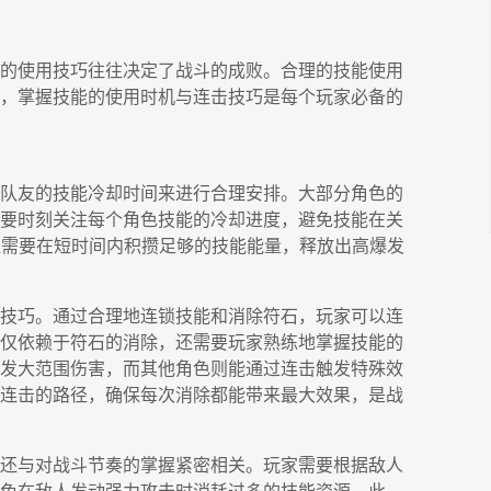
的使用技巧往往决定了战斗的成败。合理的技能使用
，掌握技能的使用时机与连击技巧是每个玩家必备的
队友的技能冷却时间来进行合理安排。大部分角色的
要时刻关注每个角色技能的冷却进度，避免技能在关
往往需要在短时间内积攒足够的技能能量，释放出高爆发
技巧。通过合理地连锁技能和消除符石，玩家可以连
仅依赖于符石的消除，还需要玩家熟练地掌握技能的
发大范围伤害，而其他角色则能通过连击触发特殊效
连击的路径，确保每次消除都能带来最大效果，是战
还与对战斗节奏的掌握紧密相关。玩家需要根据敌人