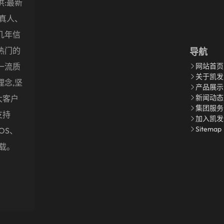
供:最新
盖真人、
几年信
热门的
导航
一流质
网站首页
关于凯发
理念,坚
产品展示
新闻动态
大客户
集团服务
支持
加入凯发
Sitemap
OS、
下载。