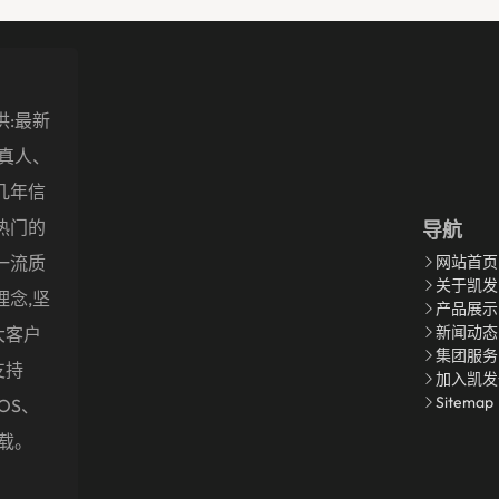
供:最新
盖真人、
几年信
热门的
导航
一流质
网站首页
关于凯发
理念,坚
产品展示
新闻动态
大客户
集团服务
支持
加入凯发
Sitemap
OS、
下载。