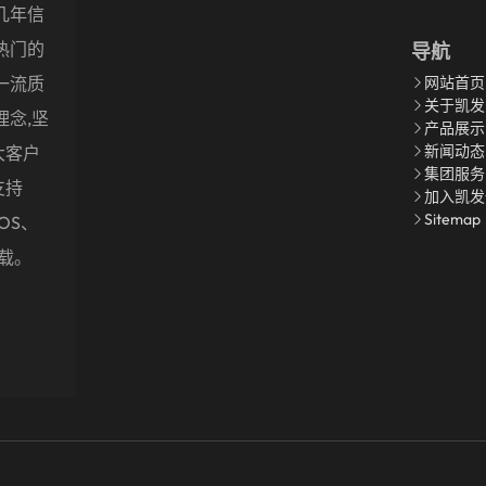
几年信
热门的
导航
一流质
网站首页
关于凯发
理念,坚
产品展示
新闻动态
大客户
集团服务
支持
加入凯发
Sitemap
OS、
下载。