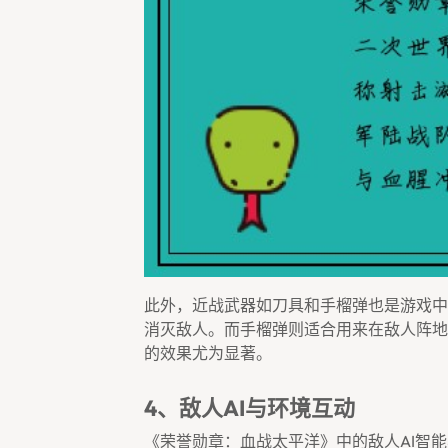
此外，近战武器如刀具和手榴弹也是游戏中
消灭敌人。而手榴弹则适合用来在敌人阵地
的效果尤为显著。
4、敌人AI与环境互动
《荣誉勋章：血战太平洋》中的敌人AI智