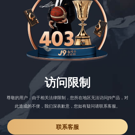
访问限制
尊敬的用户，由于相关法律限制，您所在地区无法访问J9产品，对
此造成的不便，我们深表歉意，您如有疑问请联系客服。
联系客服