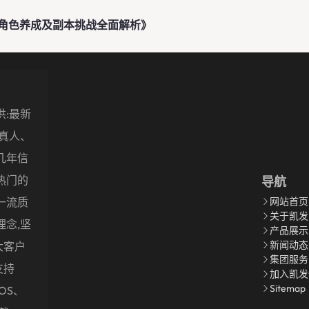
角色养成及副本挑战全面解析》
供:最新
盖真人、
几年信
热门的
导航
一流质
网站首页
关于凯发
理念,坚
产品展示
新闻动态
大客户
集团服务
支持
加入凯发
Sitemap
OS、