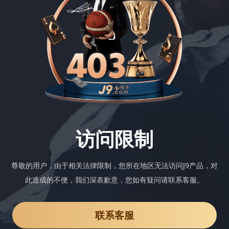
访问限制
尊敬的用户，由于相关法律限制，您所在地区无法访问J9产品，对
此造成的不便，我们深表歉意，您如有疑问请联系客服。
联系客服