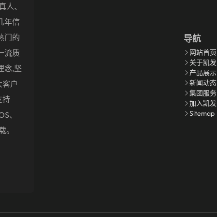
盖真人、
几年信
热门的
导航
一流质
网站首页
关于凯发
理念,坚
产品展示
新闻动态
大客户
集团服务
支持
加入凯发
Sitemap
OS、
下载。