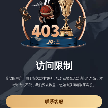
访问限制
尊敬的用户，由于相关法律限制，您所在地区无法访问J9产品，对
此造成的不便，我们深表歉意，您如有疑问请联系客服。
联系客服